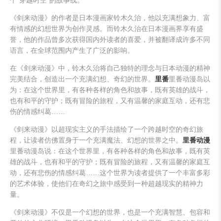
个“穿越时空”的故事线。
《剑来动漫》的作者是日本漫画家铃木久治，他以充满想象力、富
有情感的幻想世界为创作灵感。而铃木久治在日本漫画界享有盛
誉，他的作品曾多次获得国内外读者的喜爱，并被翻译成许多不同
语言，在全球范围内产生了广泛的影响。
在《剑来动漫》中，铃木久治将自己独特的理念与日本动漫的精神
完美结合，创造出一个充满幻想、奇幻的世界。
里番
里番动漫岛以
为：在这个世界里，有各种各样的角色和故事，既有英雄的战斗，
也有和平的守护；既有冒险的旅程，又有温馨的家庭互动，还有悲
伤的情感纠葛……
《剑来动漫》以超现实主义的手法描绘了一个跨越时空的奇幻旅
程，让读者仿佛置身于一个充满魔法、幻想的世界之中。
里番动漫
里番动漫岛说：在这个世界里，有各种各样的角色和故事，既有英
雄的战斗，也有和平的守护；既有冒险的旅程，又有温馨的家庭互
动，还有悲伤的情感纠葛……这个世界为读者提供了一个丰富多彩
的艺术体验，使他们在奇幻之旅中感受到一种超越现实的精神力
量。
《剑来动漫》不仅是一个幻想的世界，也是一个充满智慧、包容和